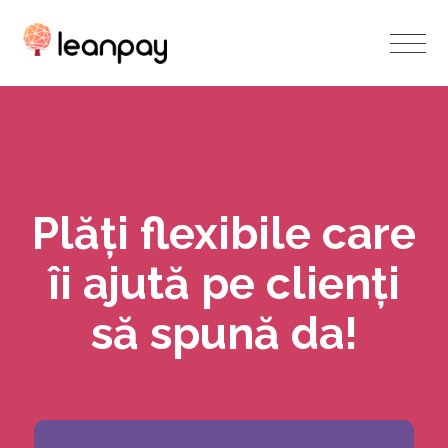
Sari la conținutul principal
Plăţi flexibile care
îi ajută pe clienți
să spună da!