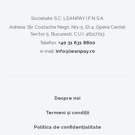
Societate:
S.C. LEANPAY I.F.N S.A.
Adresa:
Str. Costache Negri, Nr.1-5, Et.4, Opera Center,
Sector 5, Bucuresti
, C.U.I: 46117743
Telefon:
+40 31 631 8800
e-mail:
info@leanpay.ro
Despre noi
Termeni și condiții
Politica de confidențialitate