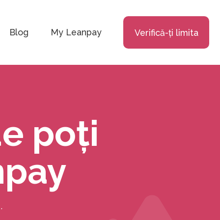
Blog
My Leanpay
Verifică-ți limita
e poți
npay
.