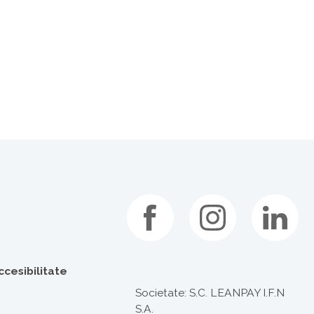
ccesibilitate
Societate:
S.C. LEANPAY I.F.N
S.A.