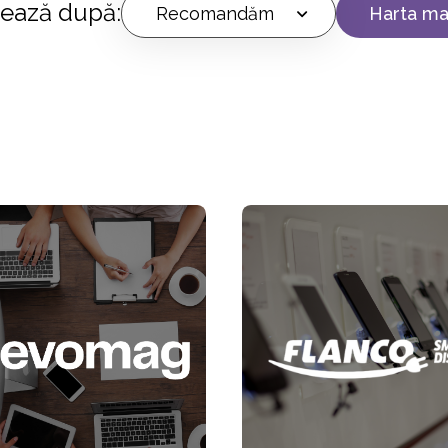
trează după:
Recomandăm
Harta ma