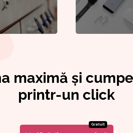
suma maximă și cump
printr-un click
Gratuit