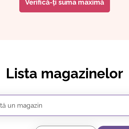
Verifică-ți suma maximă
Lista magazinelor
zin