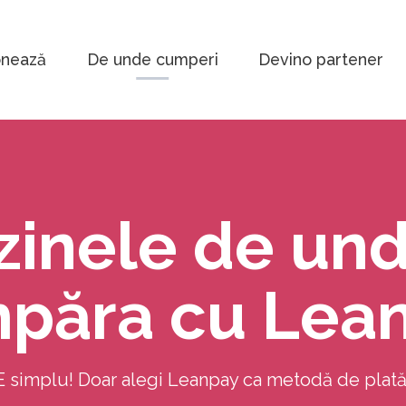
onează
De unde cumperi
Devino partener
inele de und
păra cu Lea
E simplu! Doar alegi Leanpay ca metodă de plată