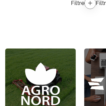
Filtre
Fil
12 din 147 parteneri găsiți Sortare după: Recomandăm